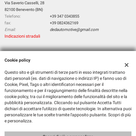
Via Saverio Casselli, 28
82100 Benevento (BN)
Telefono:
+39 347 0343855
fax:
+39 0824362169
Email:
dedautomotive@gmail.com
Indicazioni stradali
Dati fiscali:
Cookie policy
D & D Automotive Di Deluca Tiziana & C. Sas
Via Saverio Casselli, 28, 82100 Benevento BN
Questo sito e gli strumenti di terze parti in esso integrati trattano
C.F/P.IVA:
01561740620
dati personali (es. dati di navigazione o indirizzi IP) e fanno uso di
Cookie, Pixel, Tags o altri identificatori necessari per il
Registro delle imprese:
BN
funzionamento e per il raggiungimento delle finalità descritte nella
cookie policy, tra cui il miglioramento delle funzionalità del sito e la
pubblicità personalizzata. Cliccando sul pulsante Accetta Tutti
dichiari di accettare l'utilizzo di queste tecnologie. In alternativa puoi
personalizzare le tue scelte tramite l'apposito pulsante. Scopri di più
e personalizza.