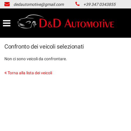
dedautomotive@gmail.com
+39 347 0343855
HOME
LISTA VEICOLI
ACQUISTIAMO USATO
Confronto dei veicoli selezionati
Non ci sono veicoli da confrontare.
NOLEGGIO LUNGO TERMINE
Torna alla lista dei veicoli
CONTATTI
NEWS
AREA COMMERCIANTI