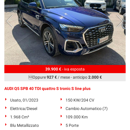
39.900 €
- iva esposta
Oppure
927 €
/ mese
-
anticipo
2.000 €
AUDI Q5 SPB 40 TDI quattro S tronic S line plus
Usato, 01/2023
150 KW/204 CV
Elettrica/Diesel
Cambio Automatico (7)
1.968 Cm³
109.000 Km
Blu Metallizzato
5 Porte