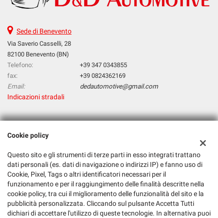
Sede di Benevento
Via Saverio Casselli, 28
82100 Benevento (BN)
Telefono:
+39 347 0343855
fax:
+39 0824362169
Email:
dedautomotive@gmail.com
Indicazioni stradali
Dati fiscali:
Cookie policy
D & D Automotive Di Deluca Tiziana & C. Sas
Via Saverio Casselli, 28, 82100 Benevento BN
Questo sito e gli strumenti di terze parti in esso integrati trattano
C.F/P.IVA:
01561740620
dati personali (es. dati di navigazione o indirizzi IP) e fanno uso di
Cookie, Pixel, Tags o altri identificatori necessari per il
Registro delle imprese:
BN
funzionamento e per il raggiungimento delle finalità descritte nella
cookie policy, tra cui il miglioramento delle funzionalità del sito e la
pubblicità personalizzata. Cliccando sul pulsante Accetta Tutti
dichiari di accettare l'utilizzo di queste tecnologie. In alternativa puoi