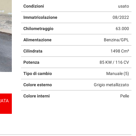
Condizioni
usato
Immatricolazione
08/2022
Chilometraggio
63.000
Alimentazione
Benzina/GPL
Cilindrata
1498 Cm³
Potenza
85 KW / 116 CV
Tipo di cambio
Manuale (5)
Colore esterno
Grigio metallizzato
Colore interni
Pelle
RATA