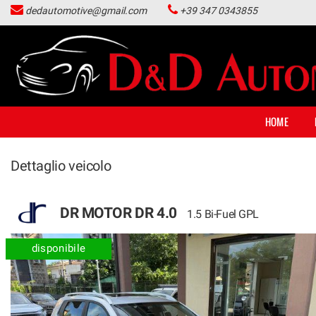
dedautomotive@gmail.com
+39 347 0343855
HOME
LISTA VEICOLI
ACQUISTIAMO USATO
HOME
NOLEGGIO LUNGO TERMINE
Dettaglio veicolo
CONTATTI
DR MOTOR DR 4.0
1.5 Bi-Fuel GPL
NEWS
disponibile
AREA COMMERCIANTI