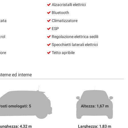
Alzacristalli elettrici
Bluetooth
zata
Climatizzatore
ESP
rol
Regolazione elettrica sedili
Specchietti laterali elettrici
iore
Tetto apribile
terne ed interne
osti omologati: 5
Altezza: 1,67 m
unghezza: 4,32 m
Larghezza: 1,83 m