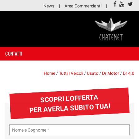
News
Area Commercianti
CONTATTI
Home
/
Tutti I Veicoli
/
Usato
/
Dr Motor
/
Dr 4.0
SCOPRI L'OFFERTA
PER AVERLA SUBITO TUA!