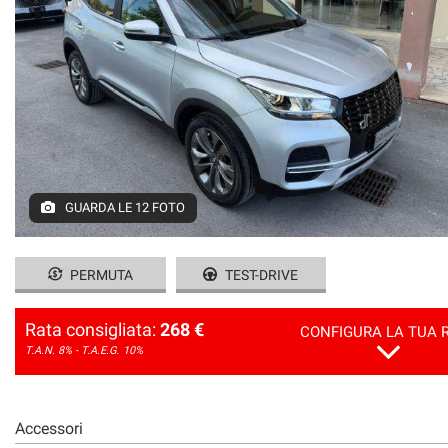
GUARDA LE 12 FOTO
PERMUTA
TEST-DRIVE
Rata consigliata:
268 €
CONFIGURA LA TUA 
T.A.N. 8% - T.A.E.G.
10%
Accessori