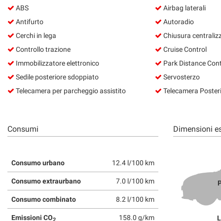
ABS
Airbag laterali
Antifurto
Autoradio
Cerchi in lega
Chiusura centraliz
Controllo trazione
Cruise Control
Immobilizzatore elettronico
Park Distance Cont
Sedile posteriore sdoppiato
Servosterzo
Telecamera per parcheggio assistito
Telecamera Poster
Consumi
Dimensioni es
Consumo urbano
12.4 l/100 km
Consumo extraurbano
7.0 l/100 km
P
Consumo combinato
8.2 l/100 km
Emissioni CO
158.0 g/km
L
2