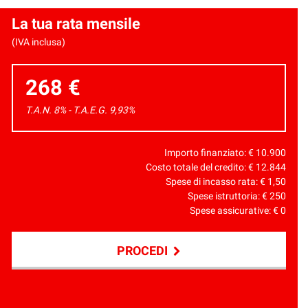
La tua rata mensile
(IVA inclusa)
268 €
T.A.N. 8% - T.A.E.G.
9,93
%
Importo finanziato: €
10.900
Costo totale del credito: €
12.844
Spese di incasso rata: €
1,50
Spese istruttoria: €
250
Spese assicurative: €
0
PROCEDI