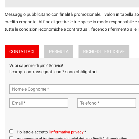
Messaggio pubblicitario con finalità promozionale. I valori in tabella so
credito erogante. Al fine di gestire le tue spese in modo responsabile e di
tutte le condizioni economiche e contrattuali, facendo riferimento alle
CONTATTACI
PERMUTA
RICHIEDI TEST DRIVE
Vuoi saperne di più? Scrivici!
I campi contrassegnati con * sono obbligatori.
Ho letto e accetto
l'informativa privacy
*
Acconsento al trattamento dei miei dati per finalità di marketing