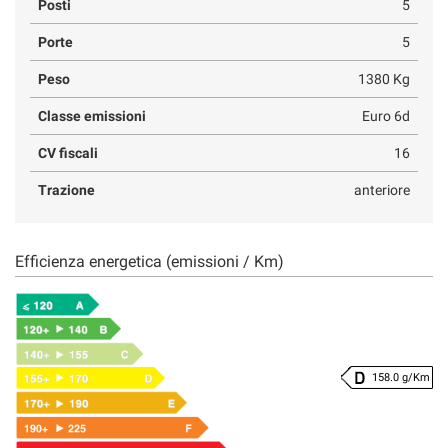
Posti
5
Porte
5
Peso
1380 Kg
Classe emissioni
Euro 6d
CV fiscali
16
Trazione
anteriore
Efficienza energetica (emissioni / Km)
158.0 g/Km