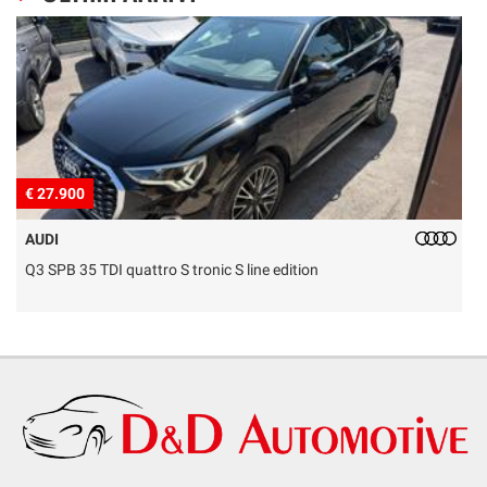
€ 27.900
€
AUDI
Q3 SPB 35 TDI quattro S tronic S line edition
D