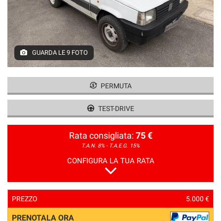
GUARDA LE 9 FOTO
PERMUTA
TEST-DRIVE
Rata consigliata:
75 €
T.A.N. 8% - T.A.E.G.
15%
CONFIGURA LA TUA RATA
PREZZO
5.000 €
PRENOTALA ORA