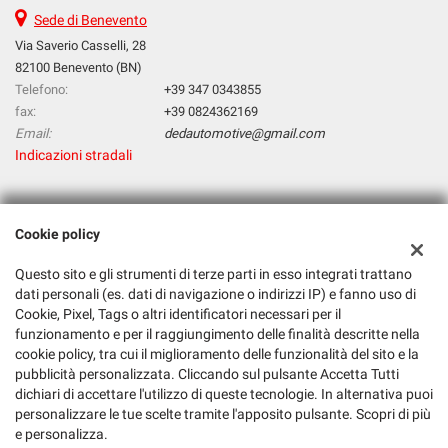
Sede di Benevento
Via Saverio Casselli, 28
82100 Benevento (BN)
Telefono:
+39 347 0343855
fax:
+39 0824362169
Email:
dedautomotive@gmail.com
Indicazioni stradali
Dati fiscali:
Cookie policy
D & D Automotive Di Deluca Tiziana & C. Sas
Via Saverio Casselli, 28, 82100 Benevento BN
Questo sito e gli strumenti di terze parti in esso integrati trattano
C.F/P.IVA:
01561740620
dati personali (es. dati di navigazione o indirizzi IP) e fanno uso di
Registro delle imprese:
BN
Cookie, Pixel, Tags o altri identificatori necessari per il
funzionamento e per il raggiungimento delle finalità descritte nella
cookie policy, tra cui il miglioramento delle funzionalità del sito e la
pubblicità personalizzata. Cliccando sul pulsante Accetta Tutti
dichiari di accettare l'utilizzo di queste tecnologie. In alternativa puoi
personalizzare le tue scelte tramite l'apposito pulsante. Scopri di più
e personalizza.