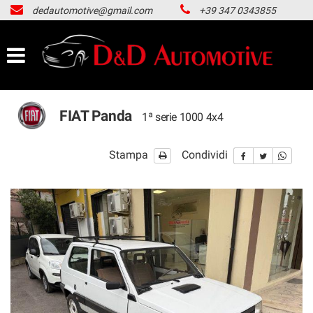
dedautomotive@gmail.com
+39 347 0343855
HOME
LISTA VEICOLI
ACQUISTIAMO USATO
FIAT Panda
1ª serie 1000 4x4
NOLEGGIO LUNGO TERMINE
Stampa
Condividi
CONTATTI
NEWS
AREA COMMERCIANTI