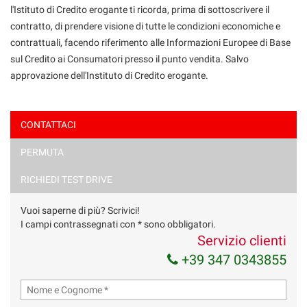
l'Istituto di Credito erogante ti ricorda, prima di sottoscrivere il
contratto, di prendere visione di tutte le condizioni economiche e
contrattuali, facendo riferimento alle Informazioni Europee di Base
sul Credito ai Consumatori presso il punto vendita. Salvo
approvazione dell'Instituto di Credito erogante.
CONTATTACI
PERMUTA
Ho letto e accetto
l'informativa privacy
*
Acconsento al trattamento dei miei dati per finalità di
RICHIEDI TEST DRIVE
marketing
Vuoi saperne di più? Scrivici!
Invia la tua richiesta
I campi contrassegnati con * sono obbligatori.
Servizio clienti
+39 347 0343855