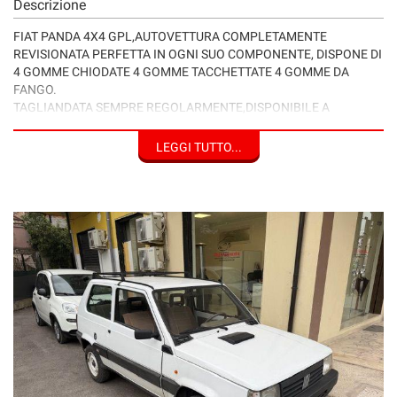
Descrizione
FIAT PANDA 4X4 GPL,AUTOVETTURA COMPLETAMENTE
REVISIONATA PERFETTA IN OGNI SUO COMPONENTE, DISPONE DI
4 GOMME CHIODATE 4 GOMME TACCHETTATE 4 GOMME DA
FANGO.
TAGLIANDATA SEMPRE REGOLARMENTE,DISPONIBILE A
QUALSIASI PROVA.
PER QUALSIASI DETTAGLIO CONTATTATECI.
LEGGI TUTTO...
ISCRITTA ALL'ASI (AUTO STORICA).