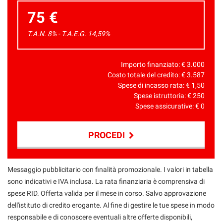
75 €
T.A.N. 8% - T.A.E.G.
14,59
%
Importo finanziato: €
3.000
Costo totale del credito: €
3.587
Spese di incasso rata: €
1,50
Spese istruttoria: €
250
Spese assicurative: €
0
PROCEDI
Contattaci
Messaggio pubblicitario con finalità promozionale. I valori in tabella
sono indicativi e IVA inclusa. La rata finanziaria è comprensiva di
spese RID. Offerta valida per il mese in corso. Salvo approvazione
dell'istituto di credito erogante. Al fine di gestire le tue spese in modo
responsabile e di conoscere eventuali altre offerte disponibili,