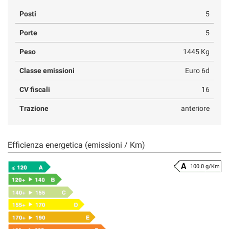
Posti
5
Porte
5
Peso
1445 Kg
Classe emissioni
Euro 6d
CV fiscali
16
Trazione
anteriore
Efficienza energetica (emissioni / Km)
100.0 g/Km