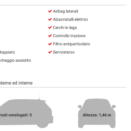
Airbag laterali
Alzacristalli elettrici
Cerchi in lega
Controllo trazione
Filtro antiparticolato
doppiato
Servosterzo
cheggio assistito
terne ed interne
osti omologati: 5
Altezza: 1,46 m