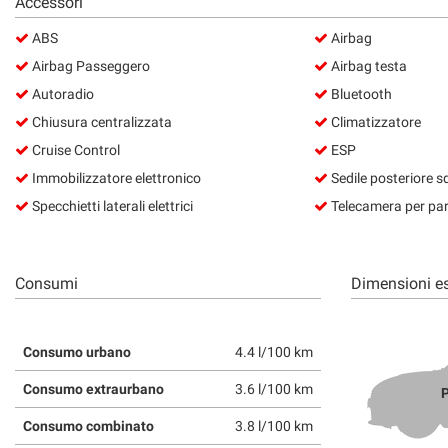
Accessori
ABS
Airbag
Airbag Passeggero
Airbag testa
Autoradio
Bluetooth
Chiusura centralizzata
Climatizzatore
Cruise Control
ESP
Immobilizzatore elettronico
Sedile posteriore s
Specchietti laterali elettrici
Telecamera per par
Consumi
Dimensioni es
Consumo urbano
4.4 l/100 km
Consumo extraurbano
3.6 l/100 km
P
Consumo combinato
3.8 l/100 km