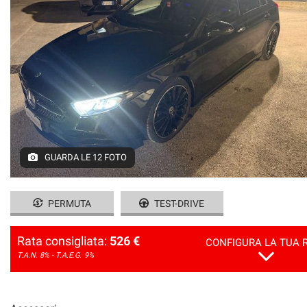
GUARDA LE 12 FOTO
PERMUTA
TEST-DRIVE
Rata consigliata:
526 €
CONFIGURA LA TUA 
T.A.N. 8% - T.A.E.G.
9%