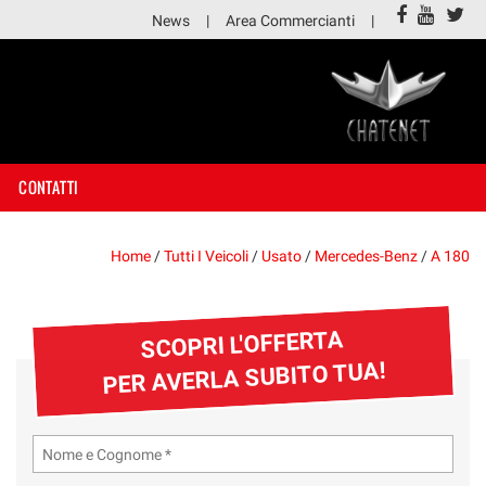
News
Area Commercianti
CONTATTI
Home
/
Tutti I Veicoli
/
Usato
/
Mercedes-Benz
/
A 180
SCOPRI L'OFFERTA
PER AVERLA SUBITO TUA!