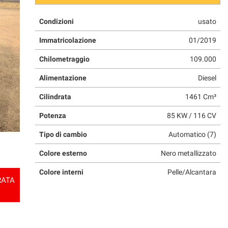
Condizioni
usato
Immatricolazione
01/2019
Chilometraggio
109.000
Alimentazione
Diesel
Cilindrata
1461 Cm³
Potenza
85 KW / 116 CV
Tipo di cambio
Automatico (7)
Colore esterno
Nero metallizzato
Colore interni
Pelle/Alcantara
RATA