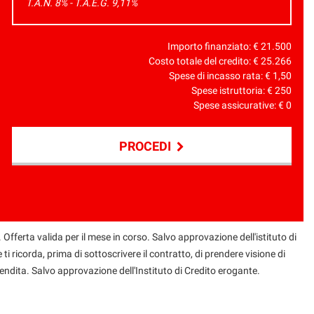
T.A.N. 8% - T.A.E.G.
9,11
%
Importo finanziato: €
21.500
Costo totale del credito: €
25.266
Spese di incasso rata: €
1,50
Spese istruttoria: €
250
Spese assicurative: €
0
PROCEDI
 Offerta valida per il mese in corso. Salvo approvazione dell'istituto di
 ti ricorda, prima di sottoscrivere il contratto, di prendere visione di
endita. Salvo approvazione dell'Instituto di Credito erogante.