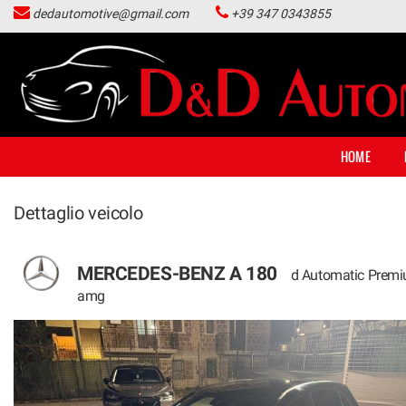
dedautomotive@gmail.com
+39 347 0343855
HOME
LISTA VEICOLI
ACQUISTIAMO USATO
HOME
NOLEGGIO LUNGO TERMINE
Dettaglio veicolo
CONTATTI
MERCEDES-BENZ A 180
d Automatic Prem
NEWS
amg
AREA COMMERCIANTI