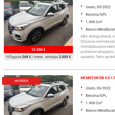
Usato, 09/2022
Benzina/GPL
1.498 Cm³
Bianco Metallizza
ABS, Airbag laterali, Al
Chiusura centralizzata
Immobilizzatore elettr
12.900 €
posteriore sdoppiato, 
Oppure
268 €
/ mese
-
anticipo
2.000 €
assistito, Tetto apribil
DR MOTOR DR 4.0 1.5
venduta
Usato, 06/2022
Benzina/GPL
1.498 Cm³
Bianco Metallizza