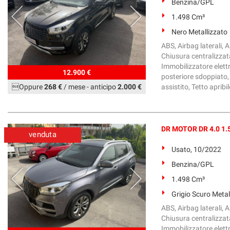
Benzina/GPL
1.498 Cm³
Nero Metallizzato
ABS, Airbag laterali, Al
Chiusura centralizzata
Immobilizzatore elettr
12.900 €
posteriore sdoppiato, 
Oppure
268 €
/ mese
-
anticipo
2.000 €
assistito, Tetto apribil
DR MOTOR DR 4.0 1.5
venduta
Usato, 10/2022
Benzina/GPL
1.498 Cm³
Grigio Scuro Metal
ABS, Airbag laterali, Al
Chiusura centralizzata
Immobilizzatore elettr