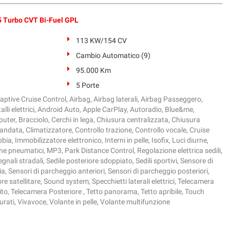
 Turbo CVT Bi-Fuel GPL
113 KW/154 CV
Cambio Automatico (9)
95.000 Km
5 Porte
ptive Cruise Control, Airbag, Airbag laterali, Airbag Passeggero,
talli elettrici, Android Auto, Apple CarPlay, Autoradio, Blue&me,
ter, Bracciolo, Cerchi in lega, Chiusura centralizzata, Chiusura
ndata, Climatizzatore, Controllo trazione, Controllo vocale, Cruise
ia, Immobilizzatore elettronico, Interni in pelle, Isofix, Luci diurne,
e pneumatici, MP3, Park Distance Control, Regolazione elettrica sedili,
nali stradali, Sedile posteriore sdoppiato, Sedili sportivi, Sensore di
ia, Sensori di parcheggio anteriori, Sensori di parcheggio posteriori,
e satellitare, Sound system, Specchietti laterali elettrici, Telecamera
ito, Telecamera Posteriore , Tetto panorama, Tetto apribile, Touch
urati, Vivavoce, Volante in pelle, Volante multifunzione