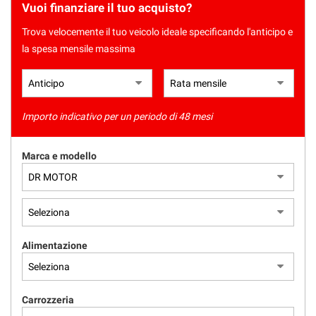
Vuoi finanziare il tuo acquisto?
Trova velocemente il tuo veicolo ideale specificando l'anticipo e
la spesa mensile massima
Importo indicativo per un periodo di 48 mesi
Marca e modello
Alimentazione
Carrozzeria