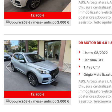
ABS, Airbag laterali, Al
Chiusura centralizzata
Immobilizzatore elettr
12.900 €
posteriore sdoppiato, 
Oppure
268 €
/ mese
-
anticipo
2.000 €
assistito, Tetto apribil
DR MOTOR DR 4.0 1.5
Usato, 08/2022
Benzina/GPL
1.498 Cm³
Grigio Metallizzat
ABS, Airbag laterali, Al
Chiusura centralizzata
Immobilizzatore elettr
12.900 €
posteriore sdoppiato, 
Oppure
268 €
/ mese
-
anticipo
2.000 €
assistito, Telecamera P