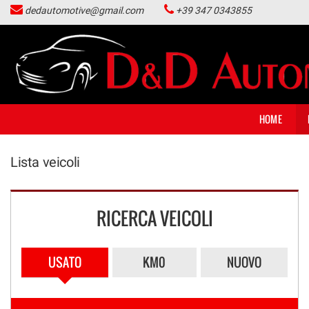
dedautomotive@gmail.com
+39 347 0343855
HOME
LISTA VEICOLI
ACQUISTIAMO USATO
HOME
NOLEGGIO LUNGO TERMINE
Lista veicoli
CONTATTI
RICERCA VEICOLI
NEWS
USATO
KM0
NUOVO
AREA COMMERCIANTI