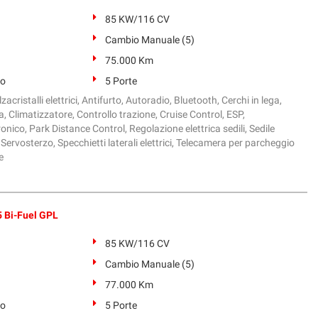
85 KW/116 CV
Cambio Manuale (5)
75.000 Km
to
5 Porte
zacristalli elettrici, Antifurto, Autoradio, Bluetooth, Cerchi in lega,
, Climatizzatore, Controllo trazione, Cruise Control, ESP,
onico, Park Distance Control, Regolazione elettrica sedili, Sedile
Servosterzo, Specchietti laterali elettrici, Telecamera per parcheggio
e
 Bi-Fuel GPL
85 KW/116 CV
Cambio Manuale (5)
77.000 Km
to
5 Porte