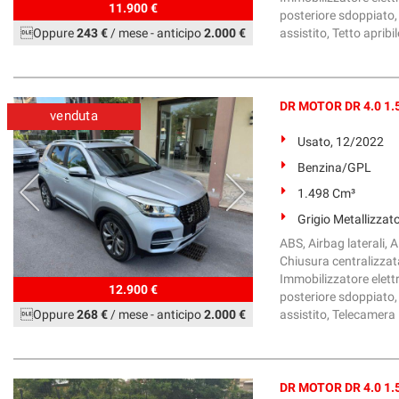
11.900 €
posteriore sdoppiato, 
Oppure
243 €
/ mese
-
anticipo
2.000 €
assistito, Tetto apribil
DR MOTOR DR 4.0 1.5
venduta
Usato, 12/2022
Benzina/GPL
1.498 Cm³
Grigio Metallizzat
ABS, Airbag laterali, Al
Chiusura centralizzata
Immobilizzatore elettr
12.900 €
posteriore sdoppiato, 
Oppure
268 €
/ mese
-
anticipo
2.000 €
assistito, Telecamera P
DR MOTOR DR 4.0 1.5