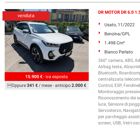
DR MOTOR DR 6.0 1.5
venduta
Usato, 11/2022
Benzina/GPL
1.498 Cm³
Bianco Perlato
360° camera, ABS, Ada
Airbag testa, Alzacris
Bluetooth, Boardcompu
15.900 €
- iva esposta
centralizzata telecoma
Oppure
341 €
/ mese
-
anticipo
2.000 €
Control, ESP, Fendinebb
Monitoraggio pression
Riconoscimento dei seg
luce, Sensore di piogg
Servosterzo, Navigator
per parcheggio assist
screen, USB, Vetri osc