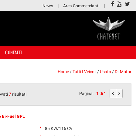
News
Area Commercianti
CONTATTI
Home
/
Tutti I Veicoli
/
Usato
/
Dr Motor
Pagina:
1 di 1
ovati
7
risultati
 Bi-Fuel GPL
85 KW/116 CV