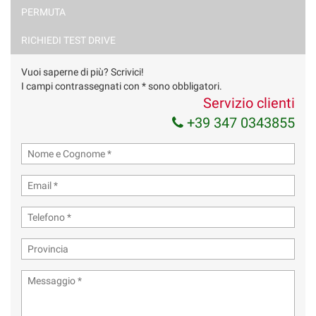
PERMUTA
Ho letto e accetto
l'informativa privacy
*
Acconsento al trattamento dei miei dati per finalità di
RICHIEDI TEST DRIVE
marketing
Vuoi saperne di più? Scrivici!
Invia la tua richiesta
I campi contrassegnati con * sono obbligatori.
Servizio clienti
+39 347 0343855