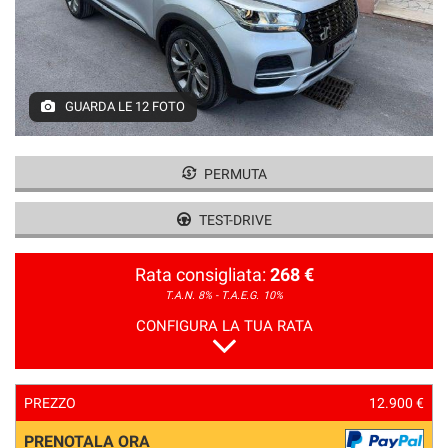
GUARDA LE 12 FOTO
PERMUTA
TEST-DRIVE
Rata consigliata:
268 €
T.A.N. 8% - T.A.E.G.
10%
CONFIGURA LA TUA RATA
PREZZO
12.900 €
PRENOTALA ORA