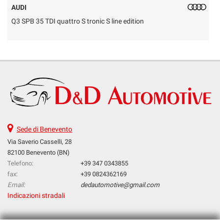
AUDI
Q3 SPB 35 TDI quattro S tronic S line edition
D
Sede di Benevento
Via Saverio Casselli, 28
82100 Benevento (BN)
Telefono:
+39 347 0343855
fax:
+39 0824362169
Email:
dedautomotive@gmail.com
Indicazioni stradali