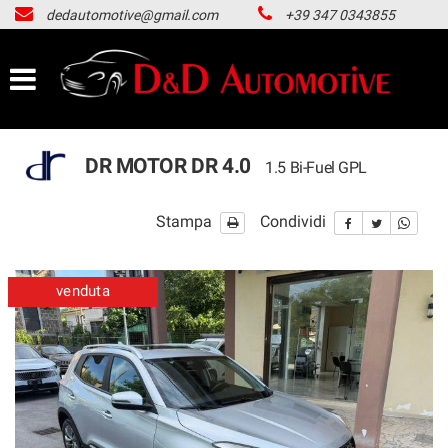
dedautomotive@gmail.com
+39 347 0343855
HOME
LISTA VEICOLI
ACQUISTIAMO USATO
DR MOTOR DR 4.0
1.5 Bi-Fuel GPL
NOLEGGIO LUNGO TERMINE
Stampa
Condividi
CONTATTI
venduta
NEWS
AREA COMMERCIANTI