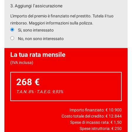
3.
Aggiungi l'assicurazione
L'importo del premio è finanziato nel prestito. Tutela il tuo
rimborso. Maggiori informazioni sulla polizza.
Si, sono interessato
No, non sono interessato
La tua rata mensile
(IVA inclusa)
268 €
T.A.N. 8% - T.A.E.G.
9,93
%
Importo finanziato: €
10.900
Costo totale del credito: €
12.844
Spese di incasso rata: €
1,50
Spese istruttoria: €
250