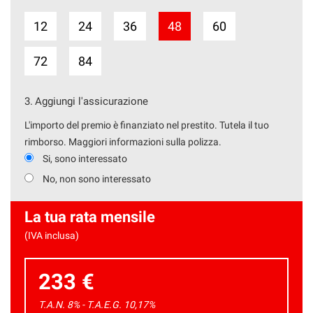
12
24
36
48
60
72
84
3.
Aggiungi l'assicurazione
L'importo del premio è finanziato nel prestito. Tutela il tuo
rimborso. Maggiori informazioni sulla polizza.
Si, sono interessato
No, non sono interessato
La tua rata mensile
(IVA inclusa)
233 €
T.A.N. 8% - T.A.E.G.
10,17
%