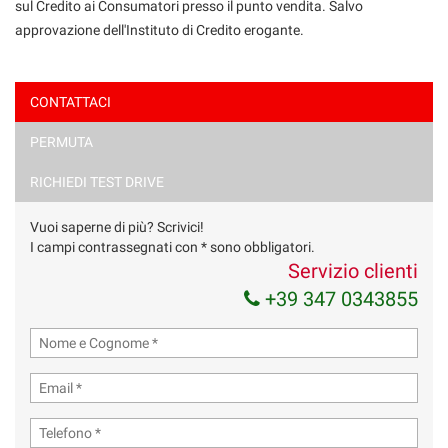
sul Credito ai Consumatori presso il punto vendita. Salvo
approvazione dell'Instituto di Credito erogante.
CONTATTACI
PERMUTA
Ho letto e accetto
l'informativa privacy
*
Acconsento al trattamento dei miei dati per finalità di
RICHIEDI TEST DRIVE
marketing
Vuoi saperne di più? Scrivici!
Invia la tua richiesta
I campi contrassegnati con * sono obbligatori.
Servizio clienti
+39 347 0343855