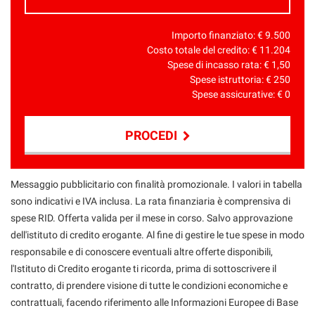
Importo finanziato: €
9.500
Costo totale del credito: €
11.204
Spese di incasso rata: €
1,50
Spese istruttoria: €
250
Spese assicurative: €
0
PROCEDI
Contattaci
Messaggio pubblicitario con finalità promozionale. I valori in tabella
sono indicativi e IVA inclusa. La rata finanziaria è comprensiva di
spese RID. Offerta valida per il mese in corso. Salvo approvazione
dell'istituto di credito erogante. Al fine di gestire le tue spese in modo
responsabile e di conoscere eventuali altre offerte disponibili,
l'Istituto di Credito erogante ti ricorda, prima di sottoscrivere il
contratto, di prendere visione di tutte le condizioni economiche e
contrattuali, facendo riferimento alle Informazioni Europee di Base