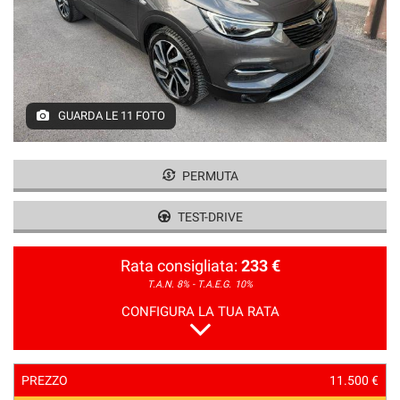
GUARDA LE 11 FOTO
PERMUTA
TEST-DRIVE
Rata consigliata:
233 €
T.A.N. 8% - T.A.E.G.
10%
CONFIGURA LA TUA RATA
PREZZO
11.500 €