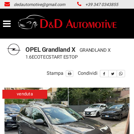
dedautomotive@gmail.com
+39 347 0343855
HOME
LISTA VEICOLI
ACQUISTIAMO USATO
OPEL Grandland X
GRANDLAND X
1.6ECOTECSTART ESTOP
NOLEGGIO LUNGO TERMINE
Stampa
Condividi
CONTATTI
venduta
NEWS
AREA COMMERCIANTI