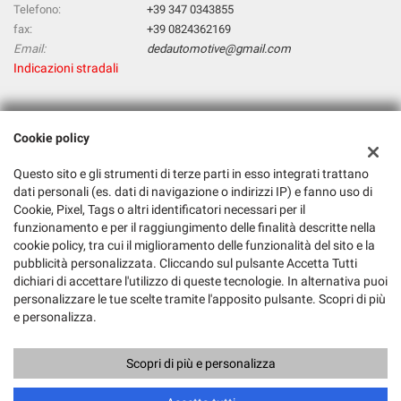
Telefono:
+39 347 0343855
fax:
+39 0824362169
Email:
dedautomotive@gmail.com
Indicazioni stradali
Dati fiscali:
Cookie policy
D & D Automotive Di Deluca Tiziana & C. Sas
Via Saverio Casselli, 28, 82100 Benevento BN
Questo sito e gli strumenti di terze parti in esso integrati trattano
C.F/P.IVA:
01561740620
dati personali (es. dati di navigazione o indirizzi IP) e fanno uso di
Cookie, Pixel, Tags o altri identificatori necessari per il
Registro delle imprese:
BN
funzionamento e per il raggiungimento delle finalità descritte nella
cookie policy, tra cui il miglioramento delle funzionalità del sito e la
pubblicità personalizzata. Cliccando sul pulsante Accetta Tutti
dichiari di accettare l'utilizzo di queste tecnologie. In alternativa puoi
personalizzare le tue scelte tramite l'apposito pulsante. Scopri di più
e personalizza.
Scopri di più e personalizza
Copyright © 2026 GestionaleAuto.com S.r.l., Tutti i diritti riservati -
Leggi l'informativa sulla privacy
-
Cookie Policy
Chiama
Contatta un consulente