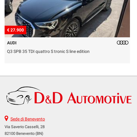
€ 27.900
€
AUDI
Q3 SPB 35 TDI quattro S tronic S line edition
D
Sede di Benevento
Via Saverio Casselli, 28
82100 Benevento (BN)