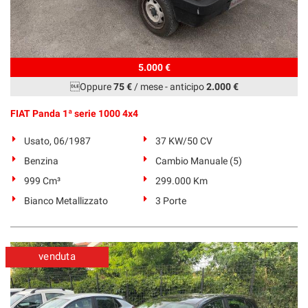
5.000 €
Oppure
75 €
/ mese
-
anticipo
2.000 €
FIAT Panda 1ª serie 1000 4x4
Usato, 06/1987
37 KW/50 CV
Benzina
Cambio Manuale (5)
999 Cm³
299.000 Km
Bianco Metallizzato
3 Porte
venduta