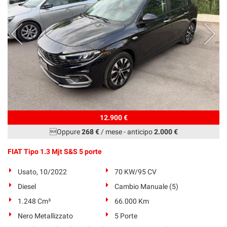
12.900 €
Oppure
268 €
/ mese
-
anticipo
2.000 €
FIAT Tipo 1.3 Mjt S&S 5 porte
Usato, 10/2022
70 KW/95 CV
Diesel
Cambio Manuale (5)
1.248 Cm³
66.000 Km
Nero Metallizzato
5 Porte