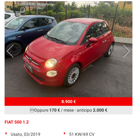
8.900 €
Oppure
170 €
/ mese
-
anticipo
2.000 €
FIAT 500 1.2
Usato, 03/2019
51 KW/69 CV