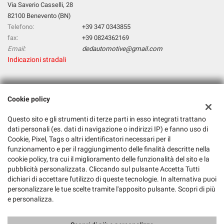
Via Saverio Casselli, 28
82100 Benevento (BN)
Telefono:
+39 347 0343855
fax:
+39 0824362169
Email:
dedautomotive@gmail.com
Indicazioni stradali
Dati fiscali:
Cookie policy
D & D Automotive Di Deluca Tiziana & C. Sas
Via Saverio Casselli, 28, 82100 Benevento BN
Questo sito e gli strumenti di terze parti in esso integrati trattano
C.F/P.IVA:
01561740620
dati personali (es. dati di navigazione o indirizzi IP) e fanno uso di
Cookie, Pixel, Tags o altri identificatori necessari per il
Registro delle imprese:
BN
funzionamento e per il raggiungimento delle finalità descritte nella
cookie policy, tra cui il miglioramento delle funzionalità del sito e la
pubblicità personalizzata. Cliccando sul pulsante Accetta Tutti
dichiari di accettare l'utilizzo di queste tecnologie. In alternativa puoi
personalizzare le tue scelte tramite l'apposito pulsante. Scopri di più
e personalizza.