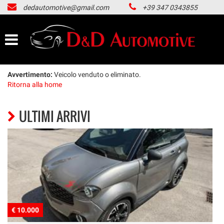
dedautomotive@gmail.com
+39 347 0343855
HOME
LISTA VEICOLI
ACQUISTIAMO USATO
Avvertimento:
Veicolo venduto o eliminato.
Ritorna alla home
NOLEGGIO LUNGO TERMINE
ULTIMI ARRIVI
CONTATTI
NEWS
AREA COMMERCIANTI
€ 10.000
€