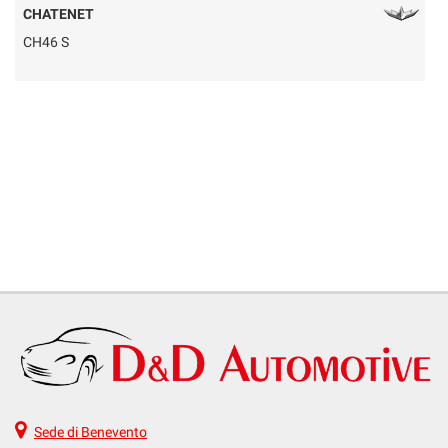
CHATENET
CH46 S
Q
Sede di Benevento