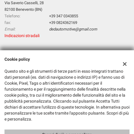
Via Saverio Casselli, 28
82100 Benevento (BN)
Telefono:
+39 347 0343855
fax:
+39 0824362169
Email:
dedautomotive@gmail.com
Indicazioni stradali
Dati fiscali:
Cookie policy
D & D Automotive Di Deluca Tiziana & C. Sas
Via Saverio Casselli, 28, 82100 Benevento BN
Questo sito e gli strumenti di terze parti in esso integrati trattano
C.F/P.IVA:
01561740620
dati personali (es. dati di navigazione o indirizzi IP) e fanno uso di
Cookie, Pixel, Tags o altri identificatori necessari per il
Registro delle imprese:
BN
funzionamento e per il raggiungimento delle finalità descritte nella
cookie policy, tra cui il miglioramento delle funzionalità del sito e la
pubblicità personalizzata. Cliccando sul pulsante Accetta Tutti
dichiari di accettare l'utilizzo di queste tecnologie. In alternativa puoi
personalizzare le tue scelte tramite l'apposito pulsante. Scopri di più
e personalizza.