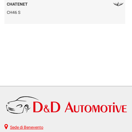
CHATENET
CH46 S
Q
Sede di Benevento