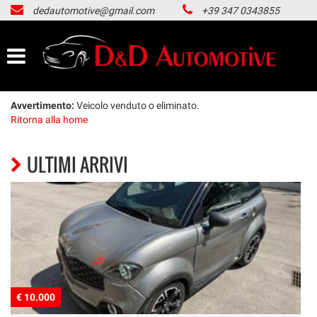
dedautomotive@gmail.com
+39 347 0343855
HOME
LISTA VEICOLI
ACQUISTIAMO USATO
Avvertimento:
Veicolo venduto o eliminato.
Ritorna alla home
NOLEGGIO LUNGO TERMINE
ULTIMI ARRIVI
CONTATTI
NEWS
AREA COMMERCIANTI
€ 10.000
€