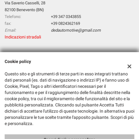
Via Saverio Casselli, 28
82100 Benevento (BN)
Telefono:
+39 347 0343855
fax:
+39 0824362169
Email:
dedautomotive@gmail.com
Indicazioni stradali
Dati fiscali:
Cookie policy
D & D Automotive Di Deluca Tiziana & C. Sas
Via Saverio Casselli, 28, 82100 Benevento BN
Questo sito e gli strumenti di terze parti in esso integrati trattano
C.F/P.IVA:
01561740620
dati personali (es. dati di navigazione o indirizzi IP) e fanno uso di
Cookie, Pixel, Tags o altri identificatori necessari per il
Registro delle imprese:
BN
funzionamento e per il raggiungimento delle finalità descritte nella
cookie policy, tra cui il miglioramento delle funzionalità del sito e la
pubblicità personalizzata. Cliccando sul pulsante Accetta Tutti
dichiari di accettare l'utilizzo di queste tecnologie. In alternativa puoi
personalizzare le tue scelte tramite l'apposito pulsante. Scopri di più
e personalizza.