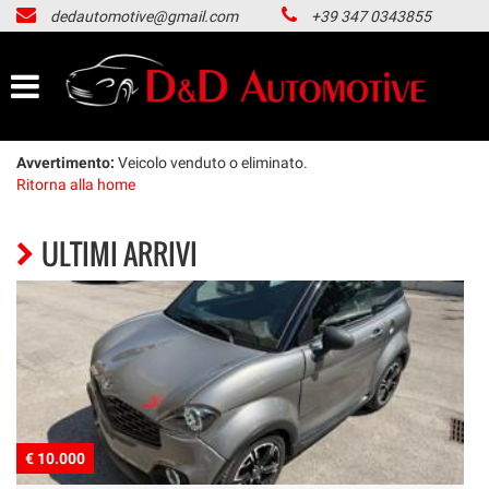
dedautomotive@gmail.com
+39 347 0343855
HOME
LISTA VEICOLI
ACQUISTIAMO USATO
Avvertimento:
Veicolo venduto o eliminato.
Ritorna alla home
NOLEGGIO LUNGO TERMINE
ULTIMI ARRIVI
CONTATTI
NEWS
AREA COMMERCIANTI
€ 10.000
€