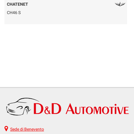
CHATENET
CH46 S
Q
Sede di Benevento