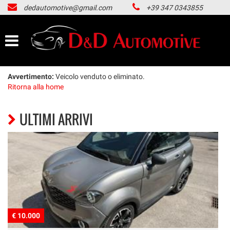
dedautomotive@gmail.com
+39 347 0343855
HOME
LISTA VEICOLI
ACQUISTIAMO USATO
Avvertimento:
Veicolo venduto o eliminato.
Ritorna alla home
NOLEGGIO LUNGO TERMINE
ULTIMI ARRIVI
CONTATTI
NEWS
AREA COMMERCIANTI
€ 10.000
€