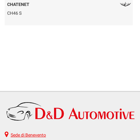
CHATENET
CH46 S
Q
Sede di Benevento