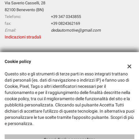
Via Saverio Casselli, 28
82100 Benevento (BN)
Telefono:
+39 347 0343855
fax:
+39 0824362169
Email:
dedautomotive@gmail.com
Indicazioni stradali
Dati fiscali:
Cookie policy
D & D Automotive Di Deluca Tiziana & C. Sas
Via Saverio Casselli, 28, 82100 Benevento BN
Questo sito e gli strumenti di terze parti in esso integrati trattano
C.F/P.IVA:
01561740620
dati personali (es. dati di navigazione o indirizzi IP) e fanno uso di
Cookie, Pixel, Tags o altri identificatori necessari per il
Registro delle imprese:
BN
funzionamento e per il raggiungimento delle finalità descritte nella
cookie policy, tra cui il miglioramento delle funzionalità del sito e la
pubblicità personalizzata. Cliccando sul pulsante Accetta Tutti
dichiari di accettare l'utilizzo di queste tecnologie. In alternativa puoi
personalizzare le tue scelte tramite l'apposito pulsante. Scopri di più
e personalizza.