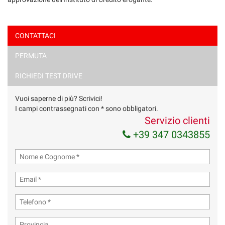
CONTATTACI
PERMUTA
Ho letto e accetto
l'informativa privacy
*
Acconsento al trattamento dei miei dati per finalità di
RICHIEDI TEST DRIVE
marketing
Vuoi saperne di più? Scrivici!
Invia la tua richiesta
I campi contrassegnati con * sono obbligatori.
Servizio clienti
+39 347 0343855