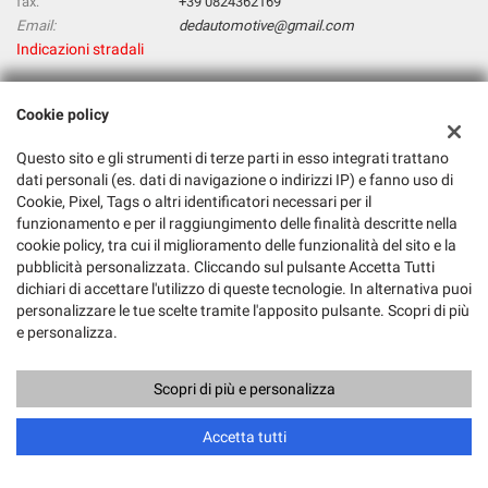
fax:
+39 0824362169
Email:
dedautomotive@gmail.com
Indicazioni stradali
Cookie policy
Dati fiscali:
D & D Automotive Di Deluca Tiziana & C. Sas
Questo sito e gli strumenti di terze parti in esso integrati trattano
Via Saverio Casselli, 28, 82100 Benevento BN
dati personali (es. dati di navigazione o indirizzi IP) e fanno uso di
C.F/P.IVA:
01561740620
Cookie, Pixel, Tags o altri identificatori necessari per il
Registro delle imprese:
BN
funzionamento e per il raggiungimento delle finalità descritte nella
cookie policy, tra cui il miglioramento delle funzionalità del sito e la
pubblicità personalizzata. Cliccando sul pulsante Accetta Tutti
dichiari di accettare l'utilizzo di queste tecnologie. In alternativa puoi
personalizzare le tue scelte tramite l'apposito pulsante. Scopri di più
e personalizza.
Scopri di più e personalizza
Copyright © 2026 GestionaleAuto.com S.r.l., Tutti i diritti riservati -
Chiama
Contatta un consulente
Leggi l'informativa sulla privacy
-
Cookie Policy
Accetta tutti
Sito creato da:
GestionaleAuto.com