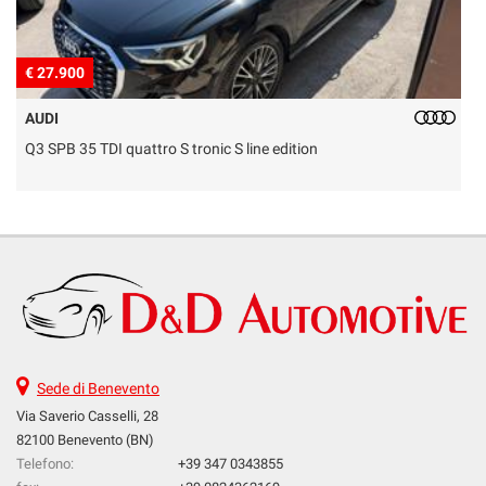
€ 27.900
€
AUDI
Q3 SPB 35 TDI quattro S tronic S line edition
D
Sede di Benevento
Via Saverio Casselli, 28
82100 Benevento (BN)
Telefono:
+39 347 0343855