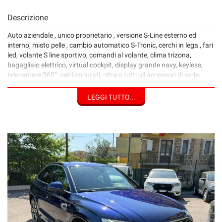
Descrizione
Auto aziendale , unico proprietario , versione S-Line esterno ed
interno, misto pelle , cambio automatico S-Tronic, cerchi in lega , fari
led, volante S line sportivo, comandi al volante, clima trizona,
bagagliaio elettrico, virtual cockpit, display grande navy, keyless,
telecamere 360°, vetri oscurati, oltre a tutti gli accessori di serie.
L'autovettura si rilascia con tagliando completo.
12 MESI DI GARANZIA CONFORMGEST AVANTGARDE.
LEGGI TUTTO...