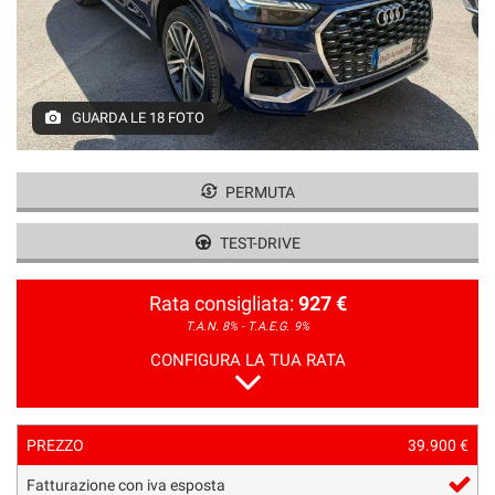
GUARDA LE 18 FOTO
PERMUTA
TEST-DRIVE
Rata consigliata:
927 €
T.A.N. 8% - T.A.E.G.
9%
CONFIGURA LA TUA RATA
PREZZO
39.900 €
Fatturazione con iva esposta