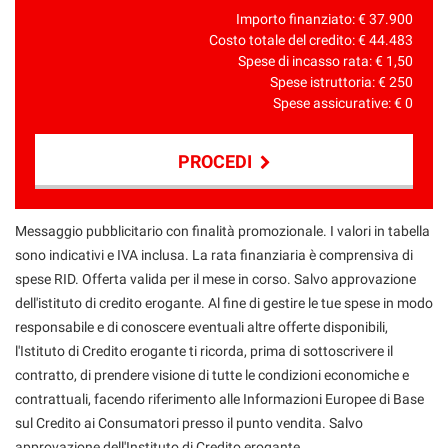
Importo finanziato: €
37.900
Costo totale del credito: €
44.483
Spese di incasso rata: €
1,50
Spese istruttoria: €
250
Spese assicurative: €
0
PROCEDI
Contattaci
Messaggio pubblicitario con finalità promozionale. I valori in tabella
sono indicativi e IVA inclusa. La rata finanziaria è comprensiva di
spese RID. Offerta valida per il mese in corso. Salvo approvazione
dell'istituto di credito erogante. Al fine di gestire le tue spese in modo
responsabile e di conoscere eventuali altre offerte disponibili,
l'Istituto di Credito erogante ti ricorda, prima di sottoscrivere il
contratto, di prendere visione di tutte le condizioni economiche e
contrattuali, facendo riferimento alle Informazioni Europee di Base
sul Credito ai Consumatori presso il punto vendita. Salvo
approvazione dell'Instituto di Credito erogante.