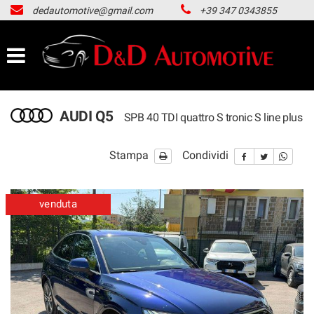
dedautomotive@gmail.com
+39 347 0343855
HOME
LISTA VEICOLI
ACQUISTIAMO USATO
AUDI Q5
SPB 40 TDI quattro S tronic S line plus
NOLEGGIO LUNGO TERMINE
Stampa
Condividi
CONTATTI
venduta
NEWS
AREA COMMERCIANTI