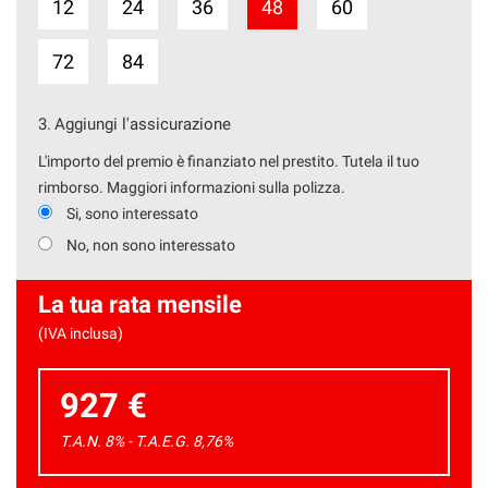
12
24
36
48
60
72
84
3.
Aggiungi l'assicurazione
L'importo del premio è finanziato nel prestito. Tutela il tuo
rimborso. Maggiori informazioni sulla polizza.
Si, sono interessato
No, non sono interessato
La tua rata mensile
(IVA inclusa)
927 €
T.A.N. 8% - T.A.E.G.
8,76
%