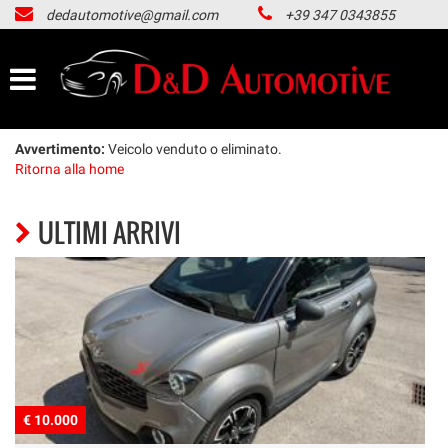
dedautomotive@gmail.com
+39 347 0343855
HOME
LISTA VEICOLI
ACQUISTIAMO USATO
Avvertimento:
Veicolo venduto o eliminato.
Ritorna alla home
NOLEGGIO LUNGO TERMINE
ULTIMI ARRIVI
CONTATTI
NEWS
AREA COMMERCIANTI
€ 10.000
€