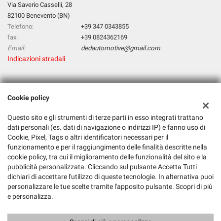
Via Saverio Casselli, 28
82100 Benevento (BN)
Telefono:
+39 347 0343855
fax:
+39 0824362169
Email:
dedautomotive@gmail.com
Indicazioni stradali
Dati fiscali:
Cookie policy
D & D Automotive Di Deluca Tiziana & C. Sas
Via Saverio Casselli, 28, 82100 Benevento BN
Questo sito e gli strumenti di terze parti in esso integrati trattano
C.F/P.IVA:
01561740620
dati personali (es. dati di navigazione o indirizzi IP) e fanno uso di
Cookie, Pixel, Tags o altri identificatori necessari per il
Registro delle imprese:
BN
funzionamento e per il raggiungimento delle finalità descritte nella
cookie policy, tra cui il miglioramento delle funzionalità del sito e la
pubblicità personalizzata. Cliccando sul pulsante Accetta Tutti
dichiari di accettare l'utilizzo di queste tecnologie. In alternativa puoi
personalizzare le tue scelte tramite l'apposito pulsante. Scopri di più
e personalizza.