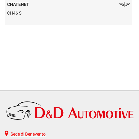
CHATENET
CH46 S
Q
Sede di Benevento