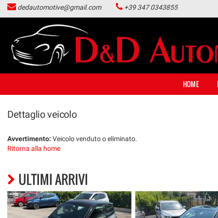
dedautomotive@gmail.com
+39 347 0343855
HOME
LISTA VEICOLI
ACQUISTIAMO USATO
HOME
NOLEGGIO LUNGO TERMINE
Dettaglio veicolo
CONTATTI
Avvertimento:
Veicolo venduto o eliminato.
Ritorna alla home
NEWS
ULTIMI ARRIVI
AREA COMMERCIANTI