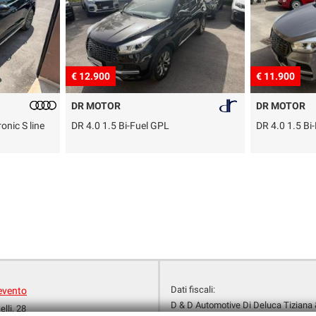
€ 12.900
€ 11.900
DR MOTOR
DR MOTOR
onic S line
DR 4.0 1.5 Bi-Fuel GPL
DR 4.0 1.5 Bi
Dati fiscali:
evento
D & D Automotive Di Deluca Tiziana 
lli, 28