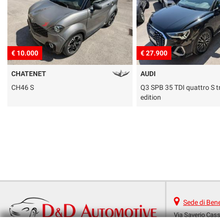
€ 10.000
€ 27.900
CHATENET
AUDI
CH46 S
Q3 SPB 35 TDI quattro S tr
edition
Sede di Ben
Via Saverio Casse