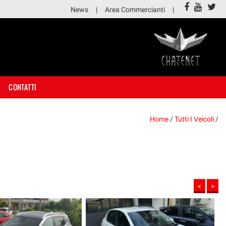
News
Area Commercianti
CONTATTI
Home
/
Tutti I Veicoli
/
<
>