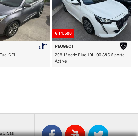
€ 11.500
€
PEUGEOT
-Fuel GPL
208 1° serie BlueHDi 100 S&S 5 porte
Active
& C. Sas