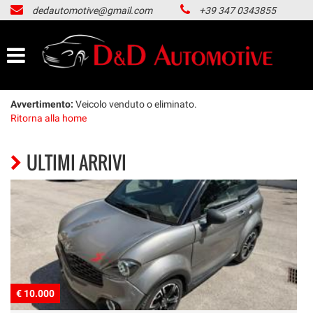
dedautomotive@gmail.com
+39 347 0343855
HOME
LISTA VEICOLI
ACQUISTIAMO USATO
Avvertimento:
Veicolo venduto o eliminato.
Ritorna alla home
NOLEGGIO LUNGO TERMINE
ULTIMI ARRIVI
CONTATTI
NEWS
AREA COMMERCIANTI
€ 10.000
€