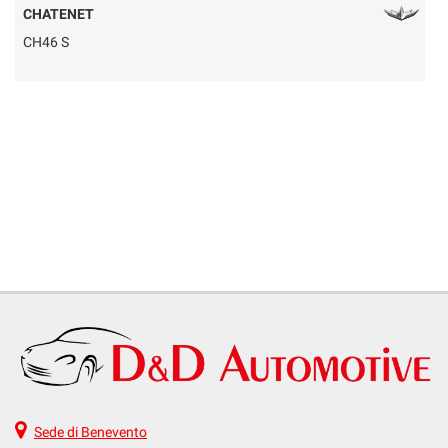
CHATENET
CH46 S
Q
Sede di Benevento