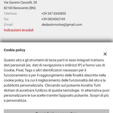
Via Saverio Casselli, 28
82100 Benevento (BN)
Telefono:
+39 347 0343855
fax:
+39 0824362169
Email:
dedautomotive@gmail.com
Indicazioni stradali
Dati fiscali:
Cookie policy
D & D Automotive Di Deluca Tiziana & C. Sas
Via Saverio Casselli, 28, 82100 Benevento BN
Questo sito e gli strumenti di terze parti in esso integrati trattano
C.F/P.IVA:
01561740620
dati personali (es. dati di navigazione o indirizzi IP) e fanno uso di
Cookie, Pixel, Tags o altri identificatori necessari per il
Registro delle imprese:
BN
funzionamento e per il raggiungimento delle finalità descritte nella
cookie policy, tra cui il miglioramento delle funzionalità del sito e la
pubblicità personalizzata. Cliccando sul pulsante Accetta Tutti
dichiari di accettare l'utilizzo di queste tecnologie. In alternativa puoi
personalizzare le tue scelte tramite l'apposito pulsante. Scopri di più
e personalizza.